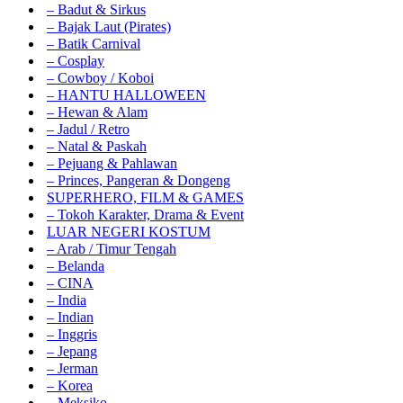
– Badut & Sirkus
– Bajak Laut (Pirates)
– Batik Carnival
– Cosplay
– Cowboy / Koboi
– HANTU HALLOWEEN
– Hewan & Alam
– Jadul / Retro
– Natal & Paskah
– Pejuang & Pahlawan
– Princes, Pangeran & Dongeng
SUPERHERO, FILM & GAMES
– Tokoh Karakter, Drama & Event
LUAR NEGERI KOSTUM
– Arab / Timur Tengah
– Belanda
– CINA
– India
– Indian
– Inggris
– Jepang
– Jerman
– Korea
– Meksiko