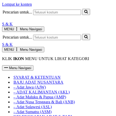
Lompat ke konten
JAM KERJA AGUSTUS
Senin-Jumat : 10.00-19.00 WIB
INFO
Pencarian untuk...
Sabtu : 10.00-17.00 WIB
Minggu LIBUR
S & K
MENU
Menu Navigasi
Pencarian untuk...
S & K
MENU
Menu Navigasi
KLIK
IKON
MENU UNTUK LIHAT KATEGORI
Menu Navigasi
SYARAT & KETENTUAN
BAJU ADAT NUSANTARA
– Adat Jawa (AJW)
– ADAT KALIMANTAN (AKL)
– Adat Maluku & Papua (AMP)
– Adat Nusa Tenggara & Bali (ANB)
– Adat Sulawesi (ASL)
– Adat Sumatra (ASM)