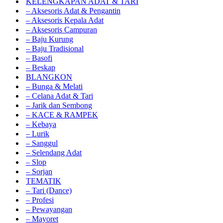
KELENGKAPAN ADAT & TARI
– Aksesoris Adat & Pengantin
– Aksesoris Kepala Adat
– Aksesoris Campuran
– Baju Kurung
– Baju Tradisional
– Basofi
– Beskap
BLANGKON
– Bunga & Melati
– Celana Adat & Tari
– Jarik dan Sembong
– KACE & RAMPEK
– Kebaya
– Lurik
– Sanggul
– Selendang Adat
– Slop
– Sorjan
TEMATIK
– Tari (Dance)
– Profesi
– Pewayangan
– Mayoret