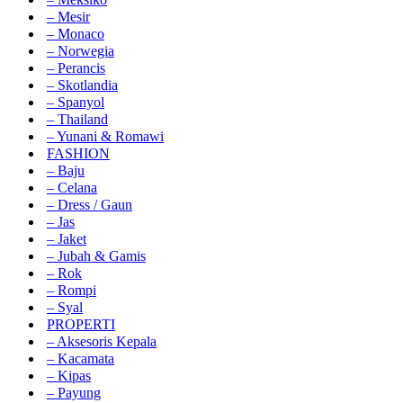
– Mesir
– Monaco
– Norwegia
– Perancis
– Skotlandia
– Spanyol
– Thailand
– Yunani & Romawi
FASHION
– Baju
– Celana
– Dress / Gaun
– Jas
– Jaket
– Jubah & Gamis
– Rok
– Rompi
– Syal
PROPERTI
– Aksesoris Kepala
– Kacamata
– Kipas
– Payung