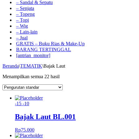
– Sandal & Sepatu
– Senjata
– Topeng
– Topi
– Wig
– Lain-lain
– Jual
GRATIS – Buku Rias & Make-Up
BARANG TERTINGGAL
[antrian_monitor]
Beranda
\
TEMATIK
\
Bajak Laut
Menampilkan semua 22 hasil
-15
-10
Bajak Laut BL.001
Rp
75.000