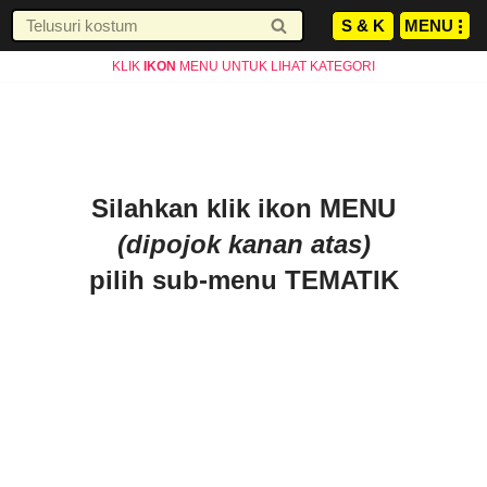
S & K
JAM KERJA AGUSTUS
MENU
Senin-Jumat : 10.00-19.00 WIB
INFO
Lompat
Sabtu : 10.00-17.00 WIB
KLIK
IKON
MENU UNTUK LIHAT KATEGORI
ke
Minggu LIBUR
konten
Silahkan klik ikon MENU
(dipojok kanan atas)
pilih sub-menu TEMATIK