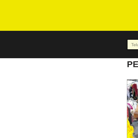
Lompat
ke
P
konten