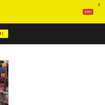
X
INFO
U