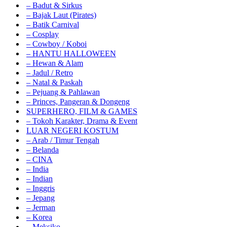
– Badut & Sirkus
– Bajak Laut (Pirates)
– Batik Carnival
– Cosplay
– Cowboy / Koboi
– HANTU HALLOWEEN
– Hewan & Alam
– Jadul / Retro
– Natal & Paskah
– Pejuang & Pahlawan
– Princes, Pangeran & Dongeng
SUPERHERO, FILM & GAMES
– Tokoh Karakter, Drama & Event
LUAR NEGERI KOSTUM
– Arab / Timur Tengah
– Belanda
– CINA
– India
– Indian
– Inggris
– Jepang
– Jerman
– Korea
– Meksiko