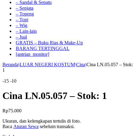
– Sandal & Sepatu
– Senjata
– Topeng
– Topi
– Wig
– Lain-lain
– Jual
GRATIS – Buku Rias & Make-Up
BARANG TERTINGGAL
[antrian_monitor]
Beranda
\
LUAR NEGERI KOSTUM
\
Cina
\
Cina LN.05.057 – Stok:
1
-15
-10
Cina LN.05.057 – Stok: 1
Rp
75.000
Ukuran, dan kelengkapan tertulis di foto.
Baca
Aturan Sewa
sebelum transaksi.