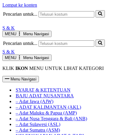
Lompat ke konten
JAM KERJA AGUSTUS
Senin-Jumat : 10.00-19.00 WIB
INFO
Pencarian untuk...
Sabtu : 10.00-17.00 WIB
Minggu LIBUR
S & K
MENU
Menu Navigasi
Pencarian untuk...
S & K
MENU
Menu Navigasi
KLIK
IKON
MENU UNTUK LIHAT KATEGORI
Menu Navigasi
SYARAT & KETENTUAN
BAJU ADAT NUSANTARA
– Adat Jawa (AJW)
– ADAT KALIMANTAN (AKL)
– Adat Maluku & Papua (AMP)
– Adat Nusa Tenggara & Bali (ANB)
– Adat Sulawesi (ASL)
– Adat Sumatra (ASM)