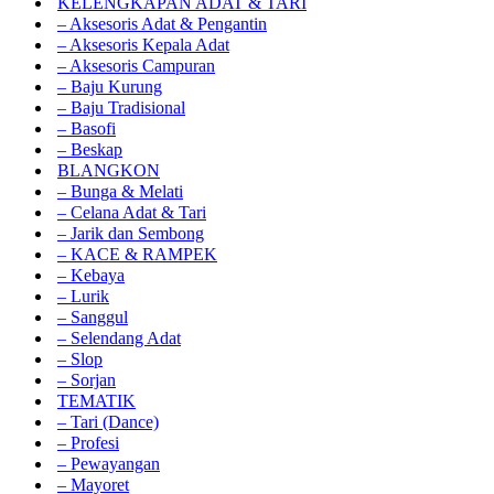
KELENGKAPAN ADAT & TARI
– Aksesoris Adat & Pengantin
– Aksesoris Kepala Adat
– Aksesoris Campuran
– Baju Kurung
– Baju Tradisional
– Basofi
– Beskap
BLANGKON
– Bunga & Melati
– Celana Adat & Tari
– Jarik dan Sembong
– KACE & RAMPEK
– Kebaya
– Lurik
– Sanggul
– Selendang Adat
– Slop
– Sorjan
TEMATIK
– Tari (Dance)
– Profesi
– Pewayangan
– Mayoret