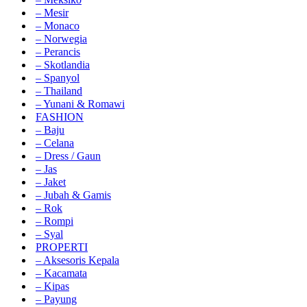
– Mesir
– Monaco
– Norwegia
– Perancis
– Skotlandia
– Spanyol
– Thailand
– Yunani & Romawi
FASHION
– Baju
– Celana
– Dress / Gaun
– Jas
– Jaket
– Jubah & Gamis
– Rok
– Rompi
– Syal
PROPERTI
– Aksesoris Kepala
– Kacamata
– Kipas
– Payung