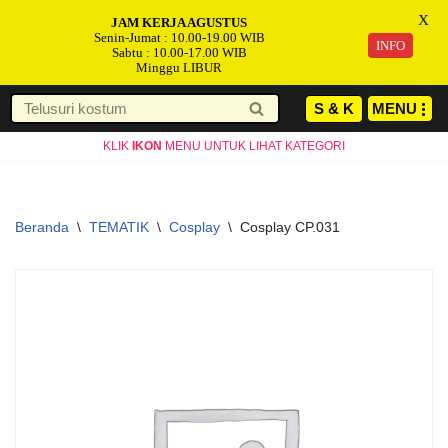
X
JAM KERJA AGUSTUS
Senin-Jumat : 10.00-19.00 WIB
INFO
Sabtu : 10.00-17.00 WIB
Minggu LIBUR
S & K
MENU
Lompat
KLIK
IKON
MENU UNTUK LIHAT KATEGORI
ke
konten
Beranda
\
TEMATIK
\
Cosplay
\
Cosplay CP.031