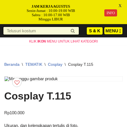
X
JAM KERJA AGUSTUS
Senin-Jumat : 10.00-19.00 WIB
INFO
Sabtu : 10.00-17.00 WIB
Minggu LIBUR
S & K
MENU
Lompat
KLIK
IKON
MENU UNTUK LIHAT KATEGORI
ke
konten
Beranda
\
TEMATIK
\
Cosplay
\
Cosplay T.115
Cosplay T.115
Rp
100.000
Ukuran, dan kelengkapan tertulis di foto.