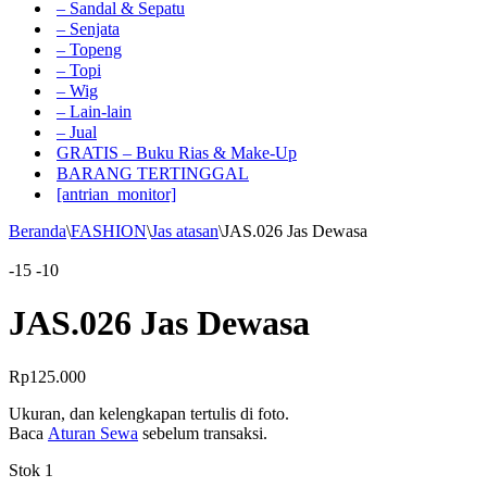
– Sandal & Sepatu
– Senjata
– Topeng
– Topi
– Wig
– Lain-lain
– Jual
GRATIS – Buku Rias & Make-Up
BARANG TERTINGGAL
[antrian_monitor]
Beranda
\
FASHION
\
Jas atasan
\
JAS.026 Jas Dewasa
-15
-10
JAS.026 Jas Dewasa
Rp
125.000
Ukuran, dan kelengkapan tertulis di foto.
Baca
Aturan Sewa
sebelum transaksi.
Stok 1