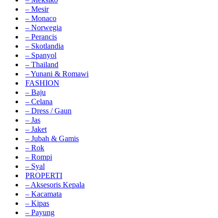
– Mesir
– Monaco
– Norwegia
– Perancis
– Skotlandia
– Spanyol
– Thailand
– Yunani & Romawi
FASHION
– Baju
– Celana
– Dress / Gaun
– Jas
– Jaket
– Jubah & Gamis
– Rok
– Rompi
– Syal
PROPERTI
– Aksesoris Kepala
– Kacamata
– Kipas
– Payung