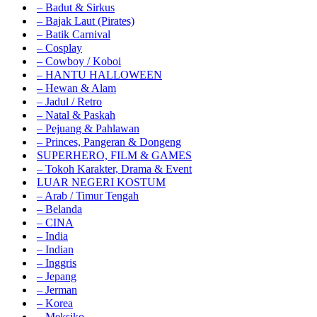
– Badut & Sirkus
– Bajak Laut (Pirates)
– Batik Carnival
– Cosplay
– Cowboy / Koboi
– HANTU HALLOWEEN
– Hewan & Alam
– Jadul / Retro
– Natal & Paskah
– Pejuang & Pahlawan
– Princes, Pangeran & Dongeng
SUPERHERO, FILM & GAMES
– Tokoh Karakter, Drama & Event
LUAR NEGERI KOSTUM
– Arab / Timur Tengah
– Belanda
– CINA
– India
– Indian
– Inggris
– Jepang
– Jerman
– Korea
– Meksiko