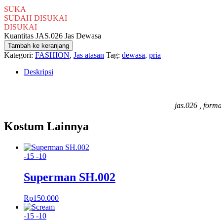
SUKA
SUDAH DISUKAI
DISUKAI
Kuantitas JAS.026 Jas Dewasa
Tambah ke keranjang
Kategori:
FASHION
,
Jas atasan
Tag:
dewasa
,
pria
Deskripsi
jas.026 , forma
Kostum Lainnya
-15
-10
Superman SH.002
Rp
150.000
-15
-10