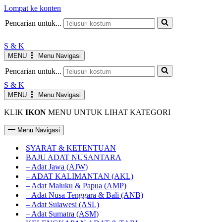
Lompat ke konten
Pencarian untuk...
S & K
MENU
Menu Navigasi
Pencarian untuk...
S & K
MENU
Menu Navigasi
KLIK
IKON
MENU UNTUK LIHAT KATEGORI
Menu Navigasi
SYARAT & KETENTUAN
BAJU ADAT NUSANTARA
– Adat Jawa (AJW)
– ADAT KALIMANTAN (AKL)
– Adat Maluku & Papua (AMP)
– Adat Nusa Tenggara & Bali (ANB)
– Adat Sulawesi (ASL)
– Adat Sumatra (ASM)