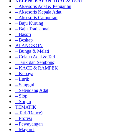
KELENGKAPAN ADAT & TARI
– Aksesoris Adat & Pengantin
– Aksesoris Kepala Adat
– Aksesoris Campuran
– Baju Kurung
– Baju Tradisional
– Basofi
– Beskap
BLANGKON
– Bunga & Melati
– Celana Adat & Tari
– Jarik dan Sembong
– KACE & RAMPEK
– Kebaya
– Lurik
– Sanggul
– Selendang Adat
– Slop
– Sorjan
TEMATIK
– Tari (Dance)
– Profesi
– Pewayangan
– Mayoret