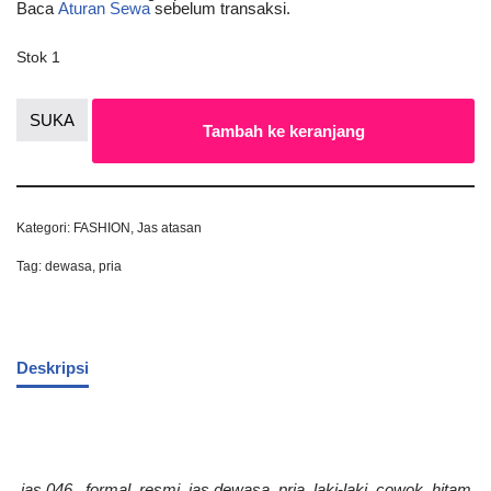
Baca
Aturan Sewa
sebelum transaksi.
Stok 1
SUKA
Tambah ke keranjang
Kategori:
FASHION
,
Jas atasan
Tag:
dewasa
,
pria
Deskripsi
jas.046 , formal, resmi, jas dewasa, pria, laki-laki, cowok, hitam