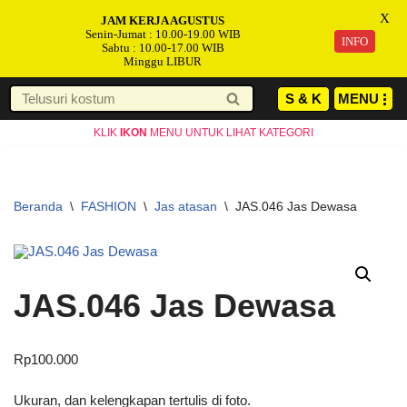
X
JAM KERJA AGUSTUS
Senin-Jumat : 10.00-19.00 WIB
INFO
Sabtu : 10.00-17.00 WIB
Minggu LIBUR
S & K
MENU
Lompat
KLIK
IKON
MENU UNTUK LIHAT KATEGORI
ke
konten
Beranda
\
FASHION
\
Jas atasan
\
JAS.046 Jas Dewasa
JAS.046 Jas Dewasa
Rp
100.000
Ukuran, dan kelengkapan tertulis di foto.