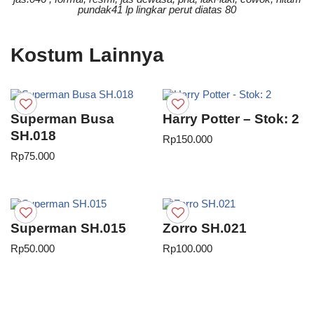
pundak41 lp lingkar perut diatas 80
Kostum Lainnya
Superman Busa
Harry Potter – Stok: 2
SH.018
Rp
150.000
Rp
75.000
Superman SH.015
Zorro SH.021
Rp
50.000
Rp
100.000