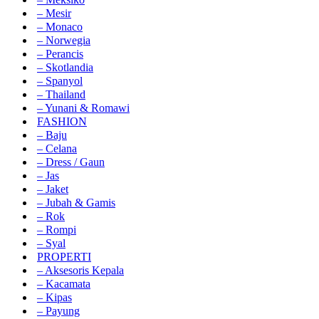
– Mesir
– Monaco
– Norwegia
– Perancis
– Skotlandia
– Spanyol
– Thailand
– Yunani & Romawi
FASHION
– Baju
– Celana
– Dress / Gaun
– Jas
– Jaket
– Jubah & Gamis
– Rok
– Rompi
– Syal
PROPERTI
– Aksesoris Kepala
– Kacamata
– Kipas
– Payung