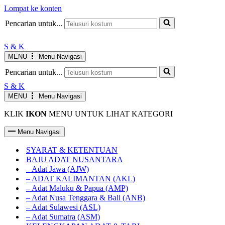
Lompat ke konten
Pencarian untuk...
S & K
MENU
Menu Navigasi
Pencarian untuk...
S & K
MENU
Menu Navigasi
KLIK
IKON
MENU UNTUK LIHAT KATEGORI
Menu Navigasi
SYARAT & KETENTUAN
BAJU ADAT NUSANTARA
– Adat Jawa (AJW)
– ADAT KALIMANTAN (AKL)
– Adat Maluku & Papua (AMP)
– Adat Nusa Tenggara & Bali (ANB)
– Adat Sulawesi (ASL)
– Adat Sumatra (ASM)