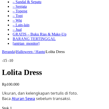
– Sandal & Sepatu
– Senjata
– Topeng
– Topi
– Wig
– Lain-lain
– Jual
GRATIS – Buku Rias & Make-Up
BARANG TERTINGGAL
[antrian_monitor]
Beranda
\
Halloween / Hantu
\
Lolita Dress
-15
-10
Lolita Dress
Rp
100.000
Ukuran, dan kelengkapan tertulis di foto.
Baca
Aturan Sewa
sebelum transaksi.
Stok 1