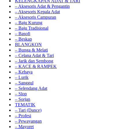
KELENGKAPAN ADAT & TARI
– Aksesoris Adat & Pengantin
– Aksesoris Kepala Adat
– Aksesoris Campuran
– Baju Kurung
– Baju Tradisional
– Basofi
– Beskap
BLANGKON
– Bunga & Melati
– Celana Adat & Tari
– Jarik dan Sembong
– KACE & RAMPEK
– Kebaya
– Lurik
– Sanggul
– Selendang Adat
– Slop
– Sorjan
TEMATIK
– Tari (Dance)
– Profesi
– Pewayangan
– Mayoret