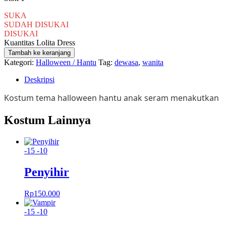
SUKA
SUDAH DISUKAI
DISUKAI
Kuantitas Lolita Dress
Tambah ke keranjang
Kategori:
Halloween / Hantu
Tag:
dewasa
,
wanita
Deskripsi
Kostum tema halloween hantu anak seram menakutkan
Kostum Lainnya
-15
-10
Penyihir
Rp
150.000
-15
-10