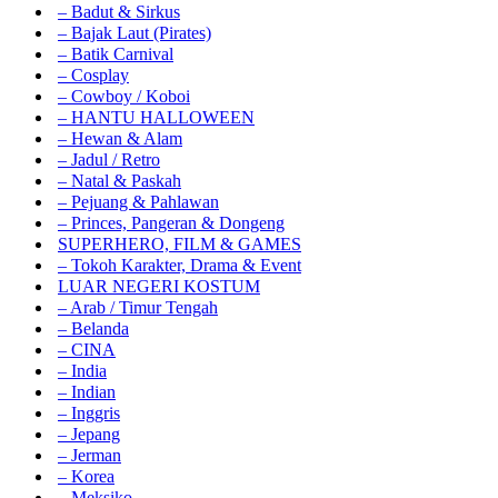
– Badut & Sirkus
– Bajak Laut (Pirates)
– Batik Carnival
– Cosplay
– Cowboy / Koboi
– HANTU HALLOWEEN
– Hewan & Alam
– Jadul / Retro
– Natal & Paskah
– Pejuang & Pahlawan
– Princes, Pangeran & Dongeng
SUPERHERO, FILM & GAMES
– Tokoh Karakter, Drama & Event
LUAR NEGERI KOSTUM
– Arab / Timur Tengah
– Belanda
– CINA
– India
– Indian
– Inggris
– Jepang
– Jerman
– Korea
– Meksiko