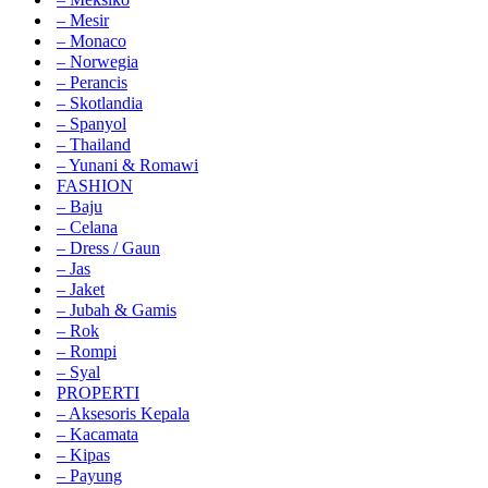
– Mesir
– Monaco
– Norwegia
– Perancis
– Skotlandia
– Spanyol
– Thailand
– Yunani & Romawi
FASHION
– Baju
– Celana
– Dress / Gaun
– Jas
– Jaket
– Jubah & Gamis
– Rok
– Rompi
– Syal
PROPERTI
– Aksesoris Kepala
– Kacamata
– Kipas
– Payung