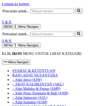
Lompat ke konten
Pencarian untuk...
S & K
MENU
Menu Navigasi
Pencarian untuk...
S & K
MENU
Menu Navigasi
KLIK
IKON
MENU UNTUK LIHAT KATEGORI
Menu Navigasi
SYARAT & KETENTUAN
BAJU ADAT NUSANTARA
– Adat Jawa (AJW)
– ADAT KALIMANTAN (AKL)
– Adat Maluku & Papua (AMP)
– Adat Nusa Tenggara & Bali (ANB)
– Adat Sulawesi (ASL)
– Adat Sumatra (ASM)