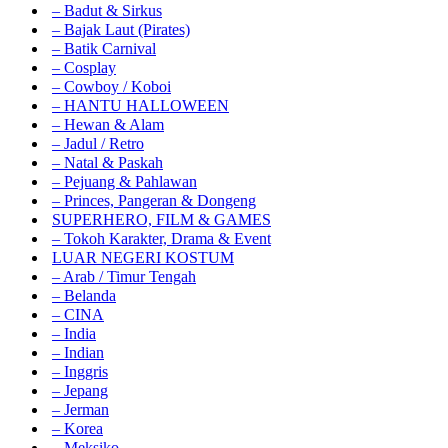
– Badut & Sirkus
– Bajak Laut (Pirates)
– Batik Carnival
– Cosplay
– Cowboy / Koboi
– HANTU HALLOWEEN
– Hewan & Alam
– Jadul / Retro
– Natal & Paskah
– Pejuang & Pahlawan
– Princes, Pangeran & Dongeng
SUPERHERO, FILM & GAMES
– Tokoh Karakter, Drama & Event
LUAR NEGERI KOSTUM
– Arab / Timur Tengah
– Belanda
– CINA
– India
– Indian
– Inggris
– Jepang
– Jerman
– Korea
– Meksiko