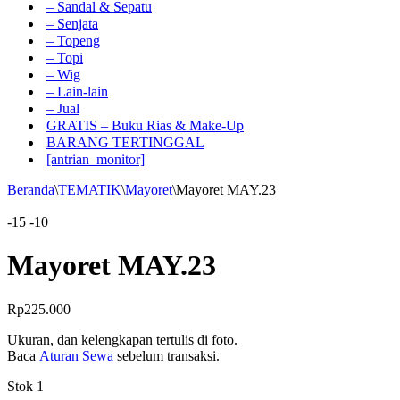
– Sandal & Sepatu
– Senjata
– Topeng
– Topi
– Wig
– Lain-lain
– Jual
GRATIS – Buku Rias & Make-Up
BARANG TERTINGGAL
[antrian_monitor]
Beranda
\
TEMATIK
\
Mayoret
\
Mayoret MAY.23
-15
-10
Mayoret MAY.23
Rp
225.000
Ukuran, dan kelengkapan tertulis di foto.
Baca
Aturan Sewa
sebelum transaksi.
Stok 1