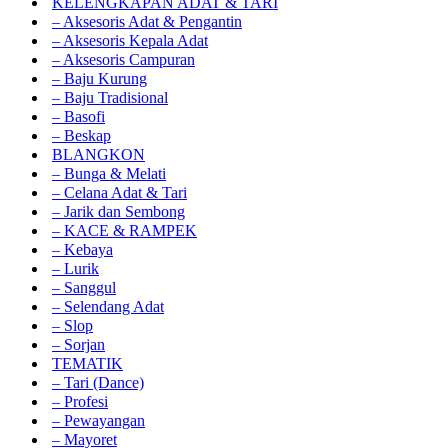
KELENGKAPAN ADAT & TARI
– Aksesoris Adat & Pengantin
– Aksesoris Kepala Adat
– Aksesoris Campuran
– Baju Kurung
– Baju Tradisional
– Basofi
– Beskap
BLANGKON
– Bunga & Melati
– Celana Adat & Tari
– Jarik dan Sembong
– KACE & RAMPEK
– Kebaya
– Lurik
– Sanggul
– Selendang Adat
– Slop
– Sorjan
TEMATIK
– Tari (Dance)
– Profesi
– Pewayangan
– Mayoret