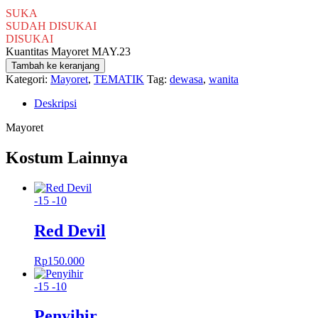
SUKA
SUDAH DISUKAI
DISUKAI
Kuantitas Mayoret MAY.23
Tambah ke keranjang
Kategori:
Mayoret
,
TEMATIK
Tag:
dewasa
,
wanita
Deskripsi
Mayoret
Kostum Lainnya
-15
-10
Red Devil
Rp
150.000
-15
-10
Penyihir