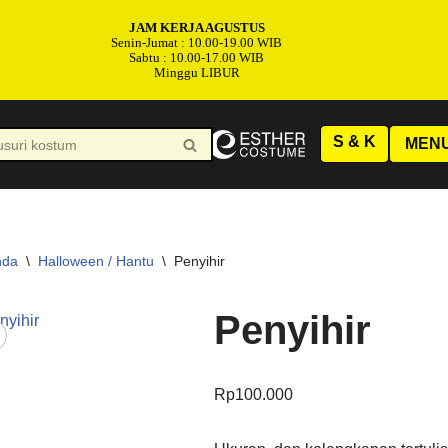
JAM KERJA AGUSTUS
Senin-Jumat : 10.00-19.00 WIB
Sabtu : 10.00-17.00 WIB
Minggu LIBUR
S & K
MEN
nda
\
Halloween / Hantu
\
Penyihir
Penyihir
Rp
100.000