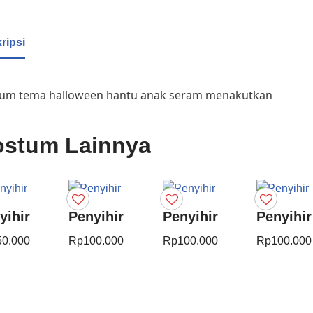
ripsi
um tema halloween hantu anak seram menakutkan
stum Lainnya
yihir
Penyihir
Penyihir
Penyihir
50.000
Rp
100.000
Rp
100.000
Rp
100.000