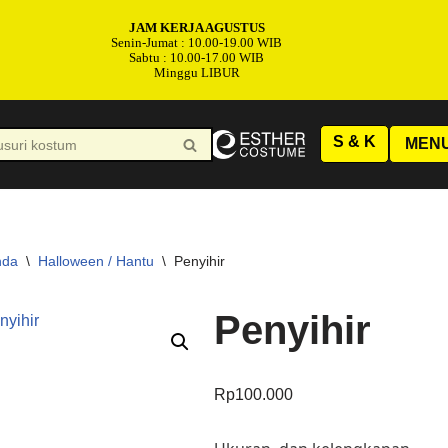
JAM KERJA AGUSTUS
Senin-Jumat : 10.00-19.00 WIB
Sabtu : 10.00-17.00 WIB
Minggu LIBUR
S & K
MEN
nda
\
Halloween / Hantu
\
Penyihir
Penyihir
Rp
100.000