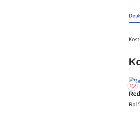
Desk
Kost
Ko
Red
Rp
1