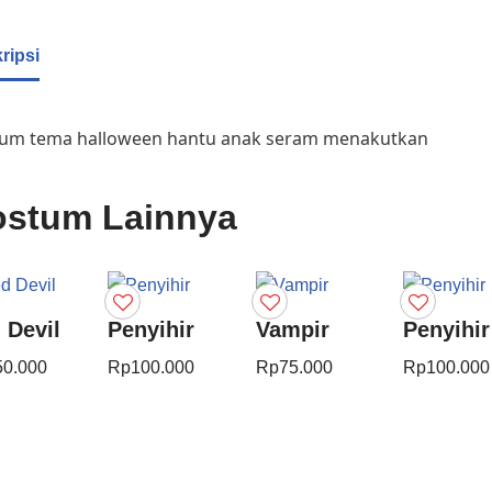
ripsi
um tema halloween hantu anak seram menakutkan
stum Lainnya
 Devil
Penyihir
Vampir
Penyihir
50.000
Rp
100.000
Rp
75.000
Rp
100.000