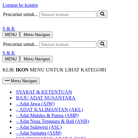
Lompat ke konten
JAM KERJA AGUSTUS
Senin-Jumat : 10.00-19.00 WIB
INFO
Pencarian untuk...
Sabtu : 10.00-17.00 WIB
Minggu LIBUR
S & K
MENU
Menu Navigasi
Pencarian untuk...
S & K
MENU
Menu Navigasi
KLIK
IKON
MENU UNTUK LIHAT KATEGORI
Menu Navigasi
SYARAT & KETENTUAN
BAJU ADAT NUSANTARA
– Adat Jawa (AJW)
– ADAT KALIMANTAN (AKL)
– Adat Maluku & Papua (AMP)
– Adat Nusa Tenggara & Bali (ANB)
– Adat Sulawesi (ASL)
– Adat Sumatra (ASM)