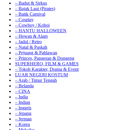
– Badut & Sirkus
– Bajak Laut (Pirates)
– Batik Carnival
– Cosplay
– Cowboy / Koboi
– HANTU HALLOWEEN
– Hewan & Alam
– Jadul / Retro
– Natal & Paskah
– Pejuang & Pahlawan
– Princes, Pangeran & Dongeng
SUPERHERO, FILM & GAMES
– Tokoh Karakter, Drama & Event
LUAR NEGERI KOSTUM
– Arab / Timur Tengah
– Belanda
– CINA
– India
– Indian
– Inggris
– Jepang
– Jerman
– Korea
– Meksiko