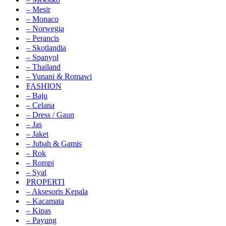
– Mesir
– Monaco
– Norwegia
– Perancis
– Skotlandia
– Spanyol
– Thailand
– Yunani & Romawi
FASHION
– Baju
– Celana
– Dress / Gaun
– Jas
– Jaket
– Jubah & Gamis
– Rok
– Rompi
– Syal
PROPERTI
– Aksesoris Kepala
– Kacamata
– Kipas
– Payung