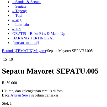
– Sandal & Sepatu
– Senjata
– Topeng
– Topi
– Wig
– Lain-lain
– Jual
GRATIS – Buku Rias & Make-Up
BARANG TERTINGGAL
[antrian_monitor]
Beranda
\
TEMATIK
\
Mayoret
\
Sepatu Mayoret SEPATU.005
-15
-10
Sepatu Mayoret SEPATU.005
Rp
50.000
Ukuran, dan kelengkapan tertulis di foto.
Baca
Aturan Sewa
sebelum transaksi
Stok 1