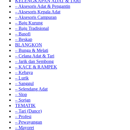
KELENGKAPAN ADAT & TARI
– Aksesoris Adat & Pengantin
– Aksesoris Kepala Adat
– Aksesoris Campuran
– Baju Kurung
– Baju Tradisional
– Basofi
– Beskap
BLANGKON
– Bunga & Melati
– Celana Adat & Tari
– Jarik dan Sembong
– KACE & RAMPEK
– Kebaya
– Lurik
– Sanggul
– Selendang Adat
– Slop
– Sorjan
TEMATIK
– Tari (Dance)
– Profesi
– Pewayangan
– Mayoret