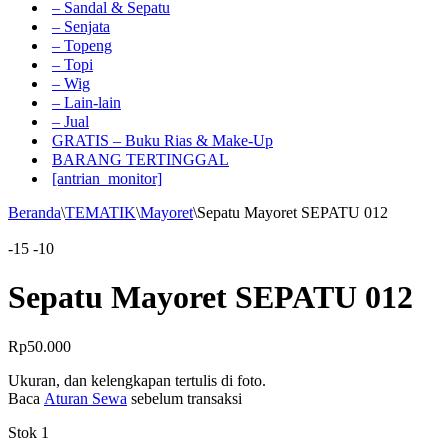
– Sandal & Sepatu
– Senjata
– Topeng
– Topi
– Wig
– Lain-lain
– Jual
GRATIS – Buku Rias & Make-Up
BARANG TERTINGGAL
[antrian_monitor]
Beranda
\
TEMATIK
\
Mayoret
\
Sepatu Mayoret SEPATU 012
-15
-10
Sepatu Mayoret SEPATU 012
Rp
50.000
Ukuran, dan kelengkapan tertulis di foto.
Baca
Aturan Sewa
sebelum transaksi
Stok 1