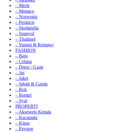
– Mesir
– Monaco
– Norwegia
– Perancis
– Skotlandia
– Spanyol
– Thailand
– Yunani & Romawi
FASHION
– Baju
– Celana
– Dress / Gaun
– Jas
– Jaket
– Jubah & Gamis
– Rok
– Rompi
– Syal
PROPERTI
– Aksesoris Kepala
– Kacamata
– Kipas
– Payung