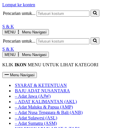
Lompat ke konten
JAM KERJA AGUSTUS
Senin-Jumat : 10.00-19.00 WIB
INFO
Pencarian untuk...
Sabtu : 10.00-17.00 WIB
Minggu LIBUR
S & K
MENU
Menu Navigasi
Pencarian untuk...
S & K
MENU
Menu Navigasi
KLIK
IKON
MENU UNTUK LIHAT KATEGORI
Menu Navigasi
SYARAT & KETENTUAN
BAJU ADAT NUSANTARA
– Adat Jawa (AJW)
– ADAT KALIMANTAN (AKL)
– Adat Maluku & Papua (AMP)
– Adat Nusa Tenggara & Bali (ANB)
– Adat Sulawesi (ASL)
– Adat Sumatra (ASM)