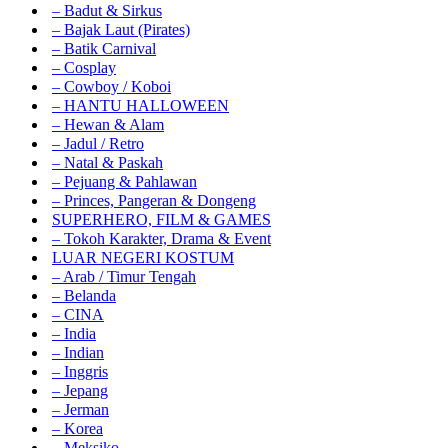
– Badut & Sirkus
– Bajak Laut (Pirates)
– Batik Carnival
– Cosplay
– Cowboy / Koboi
– HANTU HALLOWEEN
– Hewan & Alam
– Jadul / Retro
– Natal & Paskah
– Pejuang & Pahlawan
– Princes, Pangeran & Dongeng
SUPERHERO, FILM & GAMES
– Tokoh Karakter, Drama & Event
LUAR NEGERI KOSTUM
– Arab / Timur Tengah
– Belanda
– CINA
– India
– Indian
– Inggris
– Jepang
– Jerman
– Korea
– Meksiko