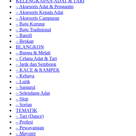
KELENGKAPAN ADAT & TARI
– Aksesoris Adat & Pengantin
– Aksesoris Kepala Adat
– Aksesoris Campuran
– Baju Kurung
– Baju Tradisional
– Basofi
– Beskap
BLANGKON
– Bunga & Melati
– Celana Adat & Tari
– Jarik dan Sembong
– KACE & RAMPEK
– Kebaya
– Lurik
– Sanggul
– Selendang Adat
– Slop
– Sorjan
TEMATIK
– Tari (Dance)
– Profesi
– Pewayangan
– Mayoret