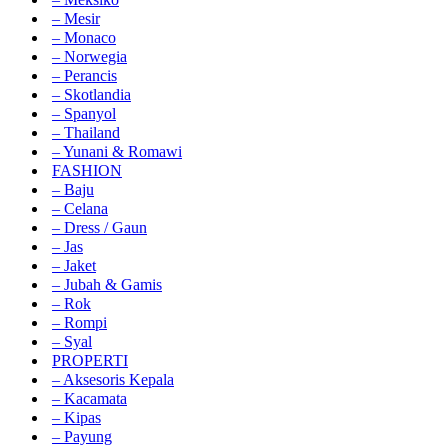
– Mesir
– Monaco
– Norwegia
– Perancis
– Skotlandia
– Spanyol
– Thailand
– Yunani & Romawi
FASHION
– Baju
– Celana
– Dress / Gaun
– Jas
– Jaket
– Jubah & Gamis
– Rok
– Rompi
– Syal
PROPERTI
– Aksesoris Kepala
– Kacamata
– Kipas
– Payung