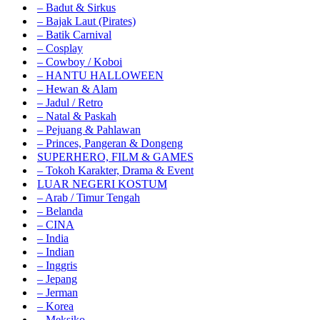
– Badut & Sirkus
– Bajak Laut (Pirates)
– Batik Carnival
– Cosplay
– Cowboy / Koboi
– HANTU HALLOWEEN
– Hewan & Alam
– Jadul / Retro
– Natal & Paskah
– Pejuang & Pahlawan
– Princes, Pangeran & Dongeng
SUPERHERO, FILM & GAMES
– Tokoh Karakter, Drama & Event
LUAR NEGERI KOSTUM
– Arab / Timur Tengah
– Belanda
– CINA
– India
– Indian
– Inggris
– Jepang
– Jerman
– Korea
– Meksiko