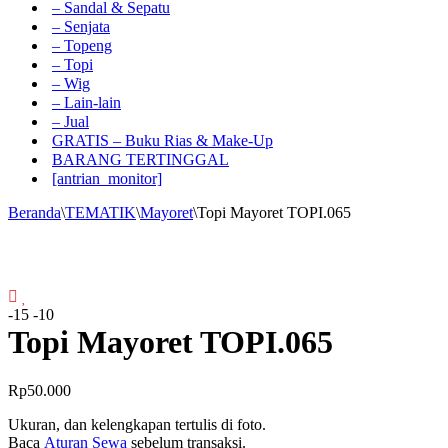
– Sandal & Sepatu
– Senjata
– Topeng
– Topi
– Wig
– Lain-lain
– Jual
GRATIS – Buku Rias & Make-Up
BARANG TERTINGGAL
[antrian_monitor]
Beranda
\
TEMATIK
\
Mayoret
\
Topi Mayoret TOPI.065
-15
-10
Topi Mayoret TOPI.065
Rp
50.000
Ukuran, dan kelengkapan tertulis di foto.
Baca
Aturan Sewa
sebelum transaksi.