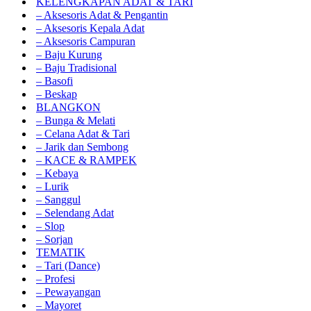
KELENGKAPAN ADAT & TARI
– Aksesoris Adat & Pengantin
– Aksesoris Kepala Adat
– Aksesoris Campuran
– Baju Kurung
– Baju Tradisional
– Basofi
– Beskap
BLANGKON
– Bunga & Melati
– Celana Adat & Tari
– Jarik dan Sembong
– KACE & RAMPEK
– Kebaya
– Lurik
– Sanggul
– Selendang Adat
– Slop
– Sorjan
TEMATIK
– Tari (Dance)
– Profesi
– Pewayangan
– Mayoret