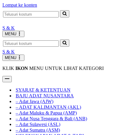
Lompat ke konten
JAM KERJA AGUSTUS
Senin-Jumat : 10.00-19.00 WIB
INFO
Sabtu : 10.00-17.00 WIB
Minggu LIBUR
S & K
MENU
S & K
MENU
KLIK
IKON
MENU UNTUK LIHAT KATEGORI
SYARAT & KETENTUAN
BAJU ADAT NUSANTARA
– Adat Jawa (AJW)
– ADAT KALIMANTAN (AKL)
– Adat Maluku & Papua (AMP)
– Adat Nusa Tenggara & Bali (ANB)
– Adat Sulawesi (ASL)
– Adat Sumatra (ASM)