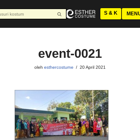
JAM KERJA AGUSTUS
S & K
Senin-Jumat : 10.00-19.00 WIB
MEN
Sabtu : 10.00-17.00 WIB
Minggu LIBUR
event-0021
oleh
esthercostume
20 April 2021