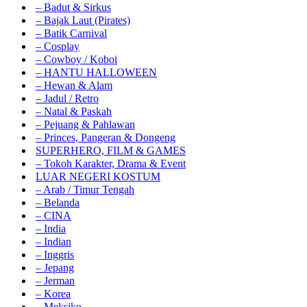
– Badut & Sirkus
– Bajak Laut (Pirates)
– Batik Carnival
– Cosplay
– Cowboy / Koboi
– HANTU HALLOWEEN
– Hewan & Alam
– Jadul / Retro
– Natal & Paskah
– Pejuang & Pahlawan
– Princes, Pangeran & Dongeng
SUPERHERO, FILM & GAMES
– Tokoh Karakter, Drama & Event
LUAR NEGERI KOSTUM
– Arab / Timur Tengah
– Belanda
– CINA
– India
– Indian
– Inggris
– Jepang
– Jerman
– Korea
– Meksiko