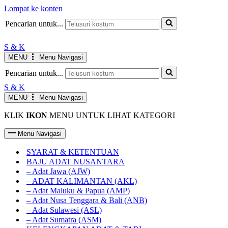
Lompat ke konten
JAM KERJA AGUSTUS
Senin-Jumat : 10.00-19.00 WIB
INFO
Pencarian untuk...
Sabtu : 10.00-17.00 WIB
Minggu LIBUR
S & K
MENU
Menu Navigasi
Pencarian untuk...
S & K
MENU
Menu Navigasi
KLIK
IKON
MENU UNTUK LIHAT KATEGORI
Menu Navigasi
SYARAT & KETENTUAN
BAJU ADAT NUSANTARA
– Adat Jawa (AJW)
– ADAT KALIMANTAN (AKL)
– Adat Maluku & Papua (AMP)
– Adat Nusa Tenggara & Bali (ANB)
– Adat Sulawesi (ASL)
– Adat Sumatra (ASM)