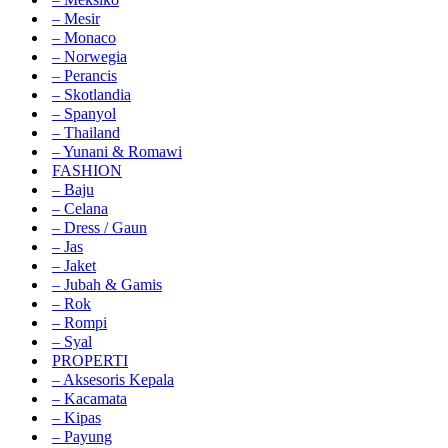
– Mesir
– Monaco
– Norwegia
– Perancis
– Skotlandia
– Spanyol
– Thailand
– Yunani & Romawi
FASHION
– Baju
– Celana
– Dress / Gaun
– Jas
– Jaket
– Jubah & Gamis
– Rok
– Rompi
– Syal
PROPERTI
– Aksesoris Kepala
– Kacamata
– Kipas
– Payung