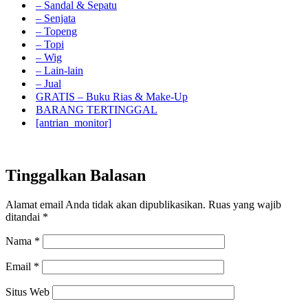
– Sandal & Sepatu
– Senjata
– Topeng
– Topi
– Wig
– Lain-lain
– Jual
GRATIS – Buku Rias & Make-Up
BARANG TERTINGGAL
[antrian_monitor]
Tinggalkan Balasan
Alamat email Anda tidak akan dipublikasikan.
Ruas yang wajib
ditandai
*
Nama
*
Email
*
Situs Web