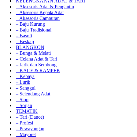
KELENGKAPAN ADAT & TARI
– Aksesoris Adat & Pengantin
– Aksesoris Kepala Adat
– Aksesoris Campuran
– Baju Kurung
– Baju Tradisional
– Basofi
– Beskap
BLANGKON
– Bunga & Melati
– Celana Adat & Tari
– Jarik dan Sembong
– KACE & RAMPEK
– Kebaya
– Lurik
– Sanggul
– Selendang Adat
– Slop
– Sorjan
TEMATIK
– Tari (Dance)
– Profesi
– Pewayangan
– Mayoret