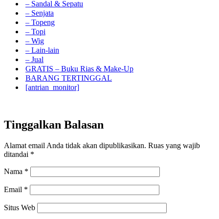
– Sandal & Sepatu
– Senjata
– Topeng
– Topi
– Wig
– Lain-lain
– Jual
GRATIS – Buku Rias & Make-Up
BARANG TERTINGGAL
[antrian_monitor]
Tinggalkan Balasan
Alamat email Anda tidak akan dipublikasikan.
Ruas yang wajib
ditandai
*
Nama
*
Email
*
Situs Web