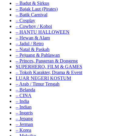
– Badut & Sirkus
– Bajak Laut (Pirates)
– Batik Carnival
– Cosplay
– Cowboy / Koboi
– HANTU HALLOWEEN
– Hewan & Alam
– Jadul / Retro
– Natal & Paskah
– Pejuang & Pahlawan
– Princes, Pangeran & Dongeng
SUPERHERO, FILM & GAMES
– Tokoh Karakter, Drama & Event
LUAR NEGERI KOSTUM
– Arab / Timur Tengah
– Belanda
– CINA
– India
– Indian
– Inggris
– Jepang
– Jerman
– Korea
– Meksiko