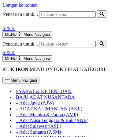
Lompat ke konten
JAM KERJA AGUSTUS
Senin-Jumat : 10.00-19.00 WIB
INFO
Pencarian untuk...
Sabtu : 10.00-17.00 WIB
Minggu LIBUR
S & K
MENU
Menu Navigasi
Pencarian untuk...
S & K
MENU
Menu Navigasi
KLIK
IKON
MENU UNTUK LIHAT KATEGORI
Menu Navigasi
SYARAT & KETENTUAN
BAJU ADAT NUSANTARA
– Adat Jawa (AJW)
– ADAT KALIMANTAN (AKL)
– Adat Maluku & Papua (AMP)
– Adat Nusa Tenggara & Bali (ANB)
– Adat Sulawesi (ASL)
– Adat Sumatra (ASM)