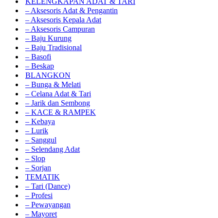
KELENGKAPAN ADAT & TARI
– Aksesoris Adat & Pengantin
– Aksesoris Kepala Adat
– Aksesoris Campuran
– Baju Kurung
– Baju Tradisional
– Basofi
– Beskap
BLANGKON
– Bunga & Melati
– Celana Adat & Tari
– Jarik dan Sembong
– KACE & RAMPEK
– Kebaya
– Lurik
– Sanggul
– Selendang Adat
– Slop
– Sorjan
TEMATIK
– Tari (Dance)
– Profesi
– Pewayangan
– Mayoret