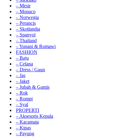
– Mesir
– Monaco
– Norwegia
– Perancis
– Skotlandia
– Spanyol
– Thailand
– Yunani & Romawi
FASHION
– Baju
– Celana
– Dress / Gaun
– Jas
– Jaket
– Jubah & Gamis
– Rok
– Rompi
– Syal
PROPERTI
– Aksesoris Kepala
– Kacamata
– Kipas
– Payung