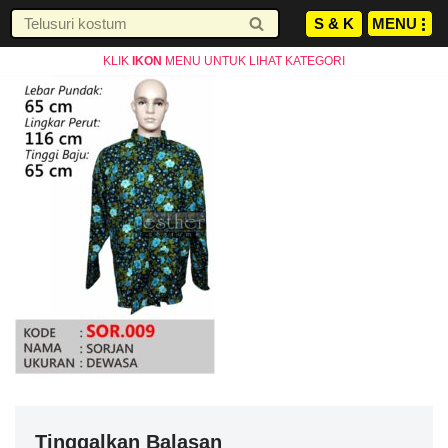
S & K
JAM KERJA AGUSTUS
MENU
Senin-Jumat : 10.00-19.00 WIB
INFO
Lompat
Sabtu : 10.00-17.00 WIB
KLIK
IKON
MENU UNTUK LIHAT KATEGORI
ke
Minggu LIBUR
konten
Tinggalkan Balasan