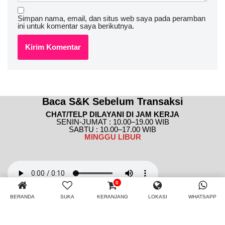
Simpan nama, email, dan situs web saya pada peramban
ini untuk komentar saya berikutnya.
Baca S&K Sebelum Transaksi
CHAT/TELP DILAYANI DI JAM KERJA
SENIN-JUMAT : 10.00–19.00 WIB
SABTU : 10.00–17.00 WIB
MINGGU
LIBUR
0
Tertarik buat website?
Klik Disini
BERANDA
SUKA
KERANJANG
LOKASI
WHATSAPP