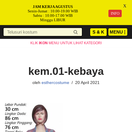
X
JAM KERJA AGUSTUS
Senin-Jumat : 10.00-19.00 WIB
INFO
Sabtu : 10.00-17.00 WIB
Minggu LIBUR
S & K
MENU
Lompat
KLIK
IKON
MENU UNTUK LIHAT KATEGORI
ke
konten
kem.01-kebaya
oleh
esthercostume
20 April 2021