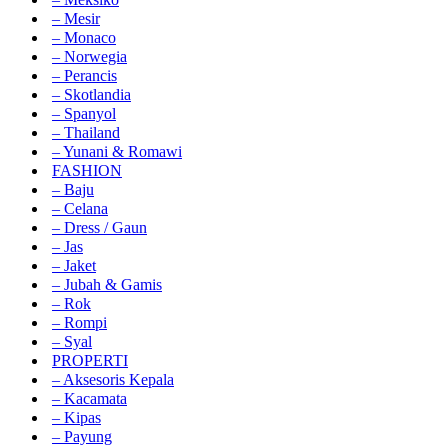
– Mesir
– Monaco
– Norwegia
– Perancis
– Skotlandia
– Spanyol
– Thailand
– Yunani & Romawi
FASHION
– Baju
– Celana
– Dress / Gaun
– Jas
– Jaket
– Jubah & Gamis
– Rok
– Rompi
– Syal
PROPERTI
– Aksesoris Kepala
– Kacamata
– Kipas
– Payung