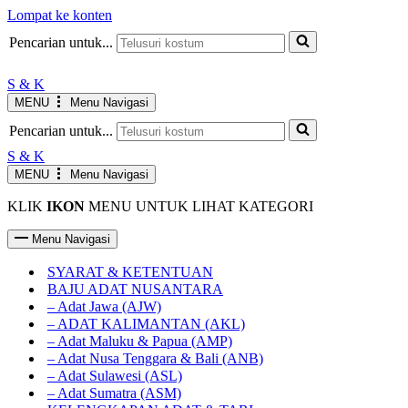
Lompat ke konten
JAM KERJA AGUSTUS
Senin-Jumat : 10.00-19.00 WIB
INFO
Pencarian untuk...
Sabtu : 10.00-17.00 WIB
Minggu LIBUR
S & K
MENU
Menu Navigasi
Pencarian untuk...
S & K
MENU
Menu Navigasi
KLIK
IKON
MENU UNTUK LIHAT KATEGORI
Menu Navigasi
SYARAT & KETENTUAN
BAJU ADAT NUSANTARA
– Adat Jawa (AJW)
– ADAT KALIMANTAN (AKL)
– Adat Maluku & Papua (AMP)
– Adat Nusa Tenggara & Bali (ANB)
– Adat Sulawesi (ASL)
– Adat Sumatra (ASM)