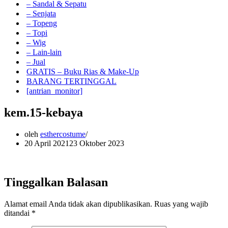
– Sandal & Sepatu
– Senjata
– Topeng
– Topi
– Wig
– Lain-lain
– Jual
GRATIS – Buku Rias & Make-Up
BARANG TERTINGGAL
[antrian_monitor]
kem.15-kebaya
oleh
esthercostume
20 April 2021
23 Oktober 2023
Tinggalkan Balasan
Alamat email Anda tidak akan dipublikasikan.
Ruas yang wajib
ditandai
*