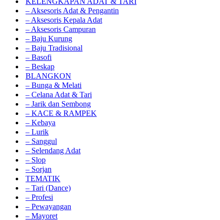
KELENGKAPAN ADAT & TARI
– Aksesoris Adat & Pengantin
– Aksesoris Kepala Adat
– Aksesoris Campuran
– Baju Kurung
– Baju Tradisional
– Basofi
– Beskap
BLANGKON
– Bunga & Melati
– Celana Adat & Tari
– Jarik dan Sembong
– KACE & RAMPEK
– Kebaya
– Lurik
– Sanggul
– Selendang Adat
– Slop
– Sorjan
TEMATIK
– Tari (Dance)
– Profesi
– Pewayangan
– Mayoret