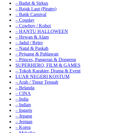
– Badut & Sirkus
– Bajak Laut (Pirates)
– Batik Carnival
– Cosplay
– Cowboy / Koboi
– HANTU HALLOWEEN
– Hewan & Alam
– Jadul / Retro
– Natal & Paskah
– Pejuang & Pahlawan
– Princes, Pangeran & Dongeng
SUPERHERO, FILM & GAMES
– Tokoh Karakter, Drama & Event
LUAR NEGERI KOSTUM
– Arab / Timur Tengah
– Belanda
– CINA
– India
– Indian
– Inggris
– Jepang
– Jerman
– Korea
– Meksiko