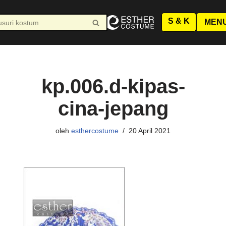
JAM KERJA AGUSTUS
S & K
Senin-Jumat : 10.00-19.00 WIB
MEN
Sabtu : 10.00-17.00 WIB
Minggu LIBUR
kp.006.d-kipas-
cina-jepang
oleh
esthercostume
20 April 2021