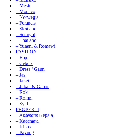
– Mesir
– Monaco
– Norwegia
– Perancis
– Skotlandia
– Spanyol
– Thailand
– Yunani & Romawi
FASHION
– Baju
– Celana
– Dress / Gaun
– Jas
– Jaket
– Jubah & Gamis
– Rok
– Rompi
– Syal
PROPERTI
– Aksesoris Kepala
– Kacamata
– Kipas
– Payung