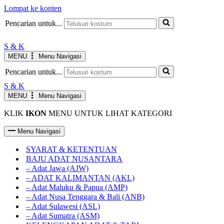
Lompat ke konten
JAM KERJA AGUSTUS
Senin-Jumat : 10.00-19.00 WIB
INFO
Pencarian untuk...
Sabtu : 10.00-17.00 WIB
Minggu LIBUR
S & K
MENU
Menu Navigasi
Pencarian untuk...
S & K
MENU
Menu Navigasi
KLIK
IKON
MENU UNTUK LIHAT KATEGORI
Menu Navigasi
SYARAT & KETENTUAN
BAJU ADAT NUSANTARA
– Adat Jawa (AJW)
– ADAT KALIMANTAN (AKL)
– Adat Maluku & Papua (AMP)
– Adat Nusa Tenggara & Bali (ANB)
– Adat Sulawesi (ASL)
– Adat Sumatra (ASM)