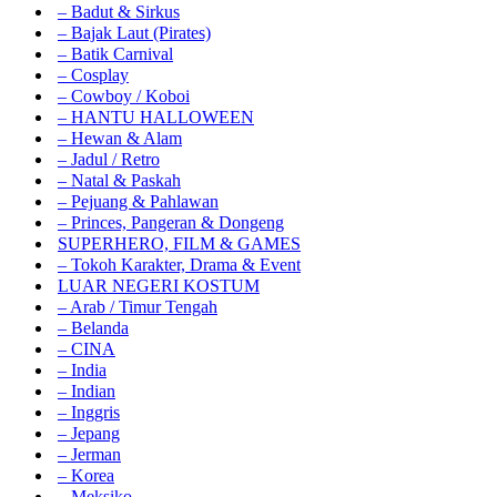
– Badut & Sirkus
– Bajak Laut (Pirates)
– Batik Carnival
– Cosplay
– Cowboy / Koboi
– HANTU HALLOWEEN
– Hewan & Alam
– Jadul / Retro
– Natal & Paskah
– Pejuang & Pahlawan
– Princes, Pangeran & Dongeng
SUPERHERO, FILM & GAMES
– Tokoh Karakter, Drama & Event
LUAR NEGERI KOSTUM
– Arab / Timur Tengah
– Belanda
– CINA
– India
– Indian
– Inggris
– Jepang
– Jerman
– Korea
– Meksiko