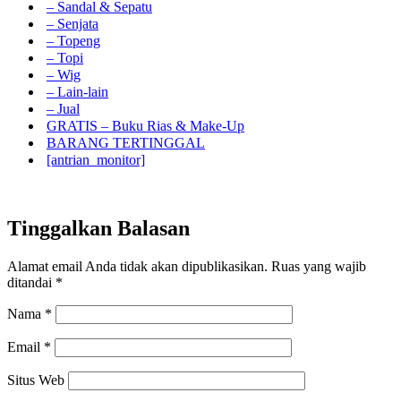
– Sandal & Sepatu
– Senjata
– Topeng
– Topi
– Wig
– Lain-lain
– Jual
GRATIS – Buku Rias & Make-Up
BARANG TERTINGGAL
[antrian_monitor]
Tinggalkan Balasan
Alamat email Anda tidak akan dipublikasikan.
Ruas yang wajib
ditandai
*
Nama
*
Email
*
Situs Web