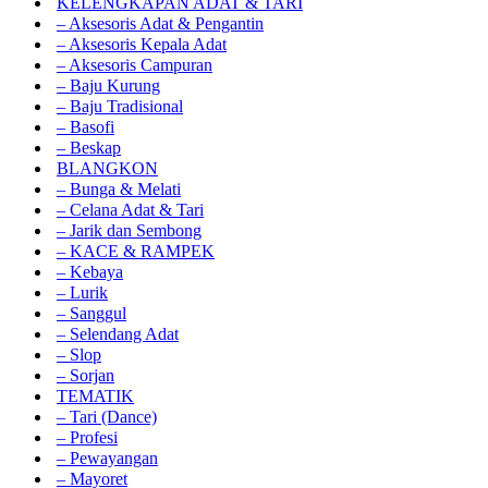
KELENGKAPAN ADAT & TARI
– Aksesoris Adat & Pengantin
– Aksesoris Kepala Adat
– Aksesoris Campuran
– Baju Kurung
– Baju Tradisional
– Basofi
– Beskap
BLANGKON
– Bunga & Melati
– Celana Adat & Tari
– Jarik dan Sembong
– KACE & RAMPEK
– Kebaya
– Lurik
– Sanggul
– Selendang Adat
– Slop
– Sorjan
TEMATIK
– Tari (Dance)
– Profesi
– Pewayangan
– Mayoret