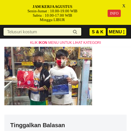
X
JAM KERJA AGUSTUS
Senin-Jumat : 10.00-19.00 WIB
INFO
Sabtu : 10.00-17.00 WIB
Minggu LIBUR
S & K
MENU
Lompat
KLIK
IKON
MENU UNTUK LIHAT KATEGORI
ke
konten
Tinggalkan Balasan