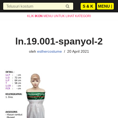
S & K
JAM KERJA AGUSTUS
MENU
Senin-Jumat : 10.00-19.00 WIB
INFO
Lompat
Sabtu : 10.00-17.00 WIB
KLIK
IKON
MENU UNTUK LIHAT KATEGORI
ke
Minggu LIBUR
konten
ln.19.001-spanyol-2
oleh
esthercostume
20 April 2021