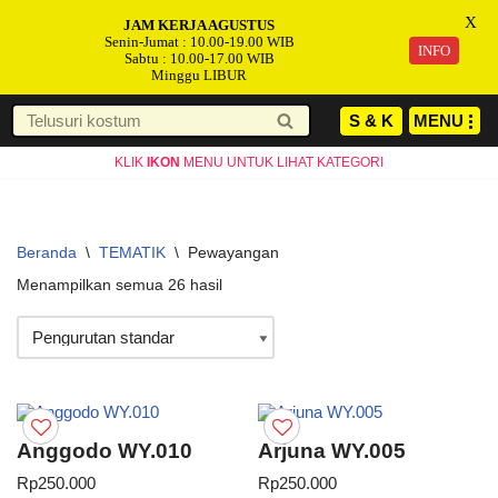
X
JAM KERJA AGUSTUS
Senin-Jumat : 10.00-19.00 WIB
INFO
Sabtu : 10.00-17.00 WIB
Minggu LIBUR
S & K
MENU
Lompat
KLIK
IKON
MENU UNTUK LIHAT KATEGORI
ke
konten
Beranda
\
TEMATIK
\
Pewayangan
Menampilkan semua 26 hasil
Anggodo WY.010
Arjuna WY.005
Rp
250.000
Rp
250.000