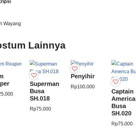
ripsi
h Wayang
stum Lainnya
m
Penyihir
per
Superman
Rp
100.000
Busa
Captain
25.000
SH.018
America
Busa
Rp
75.000
SH.020
Rp
75.000