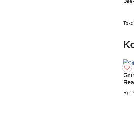
Desk
Toko
Ko
Gri
Rea
Rp
1