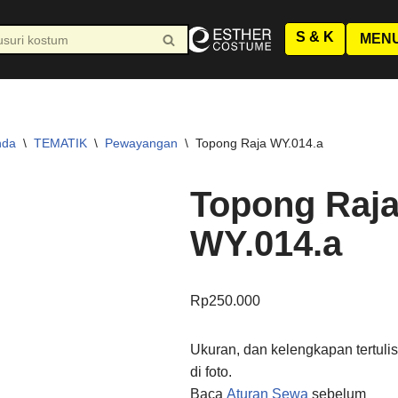
JAM KERJA AGUSTUS
S & K
Senin-Jumat : 10.00-19.00 WIB
MEN
Sabtu : 10.00-17.00 WIB
Minggu LIBUR
nda
\
TEMATIK
\
Pewayangan
\
Topong Raja WY.014.a
Topong Raj
WY.014.a
Rp
250.000
Ukuran, dan kelengkapan tertulis
di foto.
Baca
Aturan Sewa
sebelum