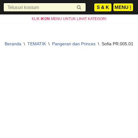
S & K
JAM KERJA AGUSTUS
MENU
Senin-Jumat : 10.00-19.00 WIB
INFO
Lompat
Sabtu : 10.00-17.00 WIB
KLIK
IKON
MENU UNTUK LIHAT KATEGORI
ke
Minggu LIBUR
konten
Beranda
\
TEMATIK
\
Pangeran dan Princes
\
Sofia PR.005.01