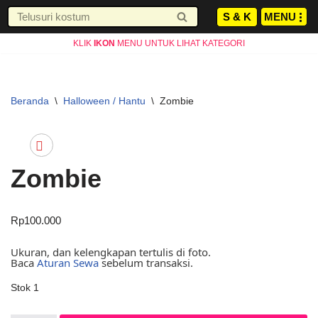
S & K
JAM KERJA AGUSTUS
MENU
Senin-Jumat : 10.00-19.00 WIB
INFO
Lompat
Sabtu : 10.00-17.00 WIB
KLIK
IKON
MENU UNTUK LIHAT KATEGORI
ke
Minggu LIBUR
konten
Beranda
\
Halloween / Hantu
\
Zombie
Zombie
Rp
100.000
Ukuran, dan kelengkapan tertulis di foto.
Baca
Aturan Sewa
sebelum transaksi.
Stok 1