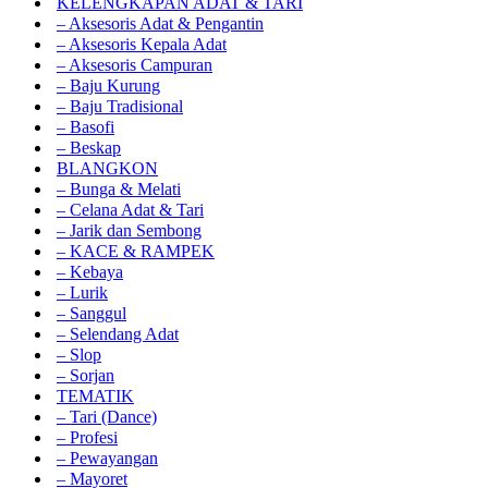
KELENGKAPAN ADAT & TARI
– Aksesoris Adat & Pengantin
– Aksesoris Kepala Adat
– Aksesoris Campuran
– Baju Kurung
– Baju Tradisional
– Basofi
– Beskap
BLANGKON
– Bunga & Melati
– Celana Adat & Tari
– Jarik dan Sembong
– KACE & RAMPEK
– Kebaya
– Lurik
– Sanggul
– Selendang Adat
– Slop
– Sorjan
TEMATIK
– Tari (Dance)
– Profesi
– Pewayangan
– Mayoret