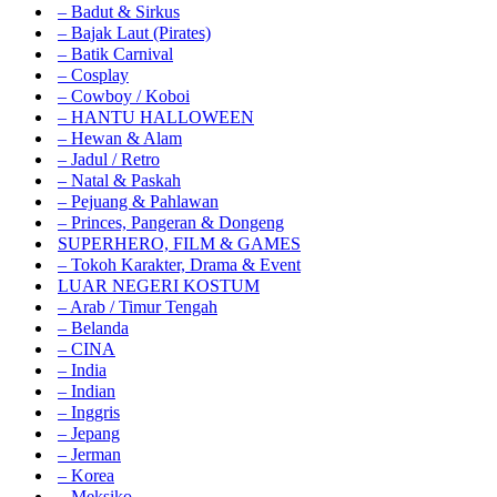
– Badut & Sirkus
– Bajak Laut (Pirates)
– Batik Carnival
– Cosplay
– Cowboy / Koboi
– HANTU HALLOWEEN
– Hewan & Alam
– Jadul / Retro
– Natal & Paskah
– Pejuang & Pahlawan
– Princes, Pangeran & Dongeng
SUPERHERO, FILM & GAMES
– Tokoh Karakter, Drama & Event
LUAR NEGERI KOSTUM
– Arab / Timur Tengah
– Belanda
– CINA
– India
– Indian
– Inggris
– Jepang
– Jerman
– Korea
– Meksiko