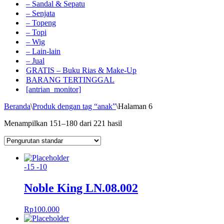
– Sandal & Sepatu
– Senjata
– Topeng
– Topi
– Wig
– Lain-lain
– Jual
GRATIS – Buku Rias & Make-Up
BARANG TERTINGGAL
[antrian_monitor]
Beranda
\
Produk dengan tag “anak”
\
Halaman 6
Menampilkan 151–180 dari 221 hasil
-15
-10
Noble King LN.08.002
Rp
100.000