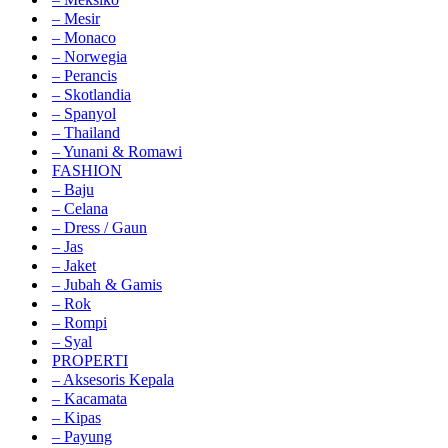
– Mesir
– Monaco
– Norwegia
– Perancis
– Skotlandia
– Spanyol
– Thailand
– Yunani & Romawi
FASHION
– Baju
– Celana
– Dress / Gaun
– Jas
– Jaket
– Jubah & Gamis
– Rok
– Rompi
– Syal
PROPERTI
– Aksesoris Kepala
– Kacamata
– Kipas
– Payung